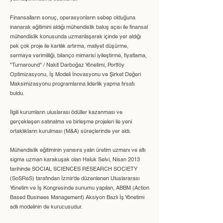
Finansalların sonuç, operasyonların sebep olduğuna
inanarak eğitimini aldığı mühendislik bakış açısı ile finansal
mühendislik konusunda uzmanlaşarak içinde yer aldığı
pek çok proje ile karlılık artırma, maliyet düşürme,
sermaye verimliliği, bilanço mimarisi iyileştirme, fiyatlama,
"Turnaround" / Nakit Darboğaz Yönetimi, Portföy
Optimizasyonu, İş Modeli İnovasyonu ve Şirket Değeri
Maksimizasyonu programlarına liderlik yapma fırsatı
buldu.
İlgili kurumların uluslarası ödüller kazanması ve
gerçekleşen satınalma ve birleşme projeleri ile yeni
ortaklıkların kurulması (M&A) süreçlerinde yer aldı.
Mühendislik eğitiminin yanısıra yalın üretim uzmanı ve altı
sigma uzman karakuşak olan Haluk Selvi, Nisan 2013
tarihinde SOCIAL SCIENCES RESEARCH SOCIETY
(SoSReS) tarafından İzmir’de düzenlenen Uluslararası
Yönetim ve İş Kongresinde sunumu yapılan, ABBM (Action
Based Businees Management) Aksiyon Bazlı İş Yönetimi
adlı modelinin de kurucusudur.