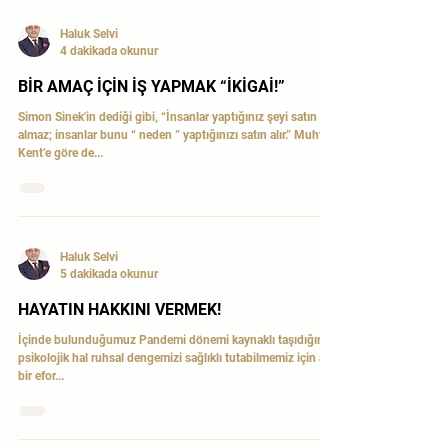
Haluk Selvi
4 dakikada okunur
BİR AMAÇ İÇİN İŞ YAPMAK “İKİGAİ!”
Simon Sinek'in dediği gibi, “İnsanlar yaptığınız şeyi satın
almaz; insanlar bunu “ neden ” yaptığınızı satın alır.” Muhtar
Kent’e göre de...
Haluk Selvi
5 dakikada okunur
HAYATIN HAKKINI VERMEK!
İçinde bulunduğumuz Pandemi dönemi kaynaklı taşıdığımız
psikolojik hal ruhsal dengemizi sağlıklı tutabilmemiz için ayrı
bir efor...