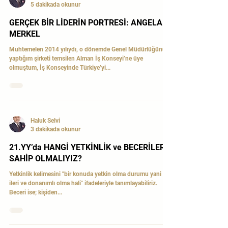
işletmenizi güçlendirmek için önemli bir araç olan kurumsal
check up hizmeti hakkında detaylı bilgiler vereceğim. İşletme
Haluk Selvi
Finansal
5 dakikada okunur
GERÇEK BİR LİDERİN PORTRESİ: ANGELA
MERKEL
Muhtemelen 2014 yılıydı, o dönemde Genel Müdürlüğünü
yaptığım şirketi temsilen Alman İş Konseyi’ne üye
olmuştum, İş Konseyinde Türkiye’yi...
Haluk Selvi
3 dakikada okunur
21.YY’da HANGİ YETKİNLİK ve BECERİLERE
SAHİP OLMALIYIZ?
Yetkinlik kelimesini "bir konuda yetkin olma durumu yani
ileri ve donanımlı olma hali" ifadeleriyle tanımlayabiliriz.
Beceri ise; kişiden...