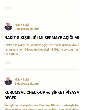
YAPAR?
Erken aşama girişimciler için en kritik konulardan biri
kimden, ne zaman ve nasıl yatırım alacakları. Şahsi birikimler
ve...
Haluk Selvi
3 dakikada okunur
NAKİT SIKIŞIKLIĞI MI SERMAYE AÇIĞI MI?
“Nakit sıkışıklığı mı, sermaye açığı mı?” veya daha teknik bir
tanımlama ile “ Ödeme gecikmeleri mi, likidite sorunu mu ?”
Bu soru iş...
Haluk Selvi
3 dakikada okunur