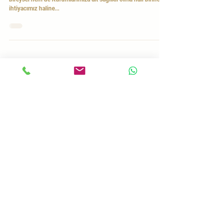
KURUMSAL CHECK-UP ve ŞİRKET PİYASA
DEĞERİ
Son günlerde yaşadığımız Pandemi Dönemi nedeniyle hem
bireysel hem de Kurumlarımıza ait sağlıklı olma hali birincil
ihtiyacımız haline...