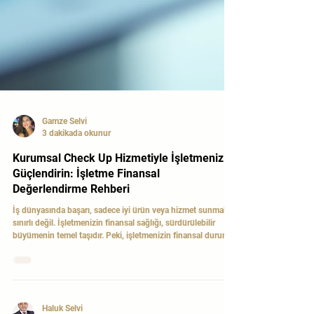
Gamze Selvi
3 dakikada okunur
Kurumsal Check Up Hizmetiyle İşletmenizi
Güçlendirin: İşletme Finansal
Değerlendirme Rehberi
İş dünyasında başarı, sadece iyi ürün veya hizmet sunmakla
sınırlı değil. İşletmenizin finansal sağlığı, sürdürülebilir
büyümenin temel taşıdır. Peki, işletmenizin finansal durumu
ne kadar sağlam? Bu sorunun cevabını net olarak bilmek,
geleceğe güvenle bakmanızı sağlar. İşte tam bu noktada
işletme finansal değerlendirme devreye girer. Bugün size,