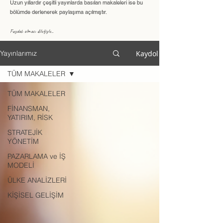
Uzun yıllardır çeşitli yayınlarda basılan makaleleri ise bu
bölümde derlenerek paylaşıma açılmıştır.
Faydalı olması dileğiyle..
Kaydol
Yayınlarımız
TÜM MAKALELER
TÜM MAKALELER
FİNANSMAN,
YATIRIM, RİSK
STRATEJİK
YÖNETİM
PAZARLAMA ve İŞ
MODELİ
ÜLKE ANALİZLERİ
KİŞİSEL GELİŞİM