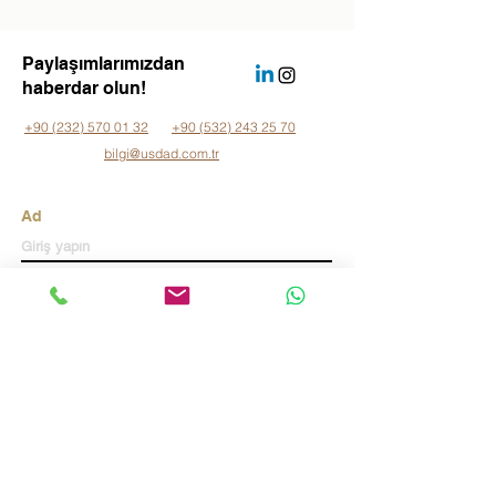
Paylaşımlarımızdan
haberdar olun!
+90 (232) 570 01 32
+90 (532) 243 25 70
bilgi@usdad.com.tr
Ad
Soyad
E-posta
Telefon
Şirket