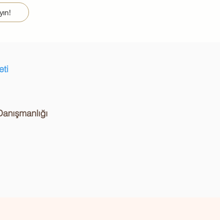
yın!
ti
anışmanlığı