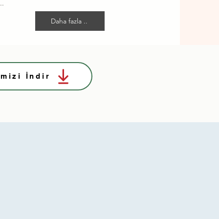
..
Daha fazla ..
mizi İndir