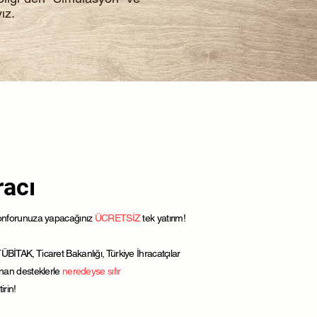
ız.
racı
 konforunuza yapacağınız
ÜCRETSİZ
tek yatırım!
BİTAK, Ticaret Bakanlığı, Türkiye İhracatçılar
ınan desteklerle
neredeyse sıfır
irin!