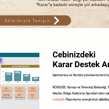
"Karar"a kadarki süreçte yol arkadaşıy
Ekibimizle Tanışın
Cebinizdeki
Karar Destek A
İşletmenize ve Kendini yönetsel kontrol
KOSGEB, Sanayi ve Teknoloji Bakanlığı, TÜ
Meclisi, Bölge Kalkınma Ajansları'ndan al
maliyetle
Raporlama süreçlerinizi dijitalleşt