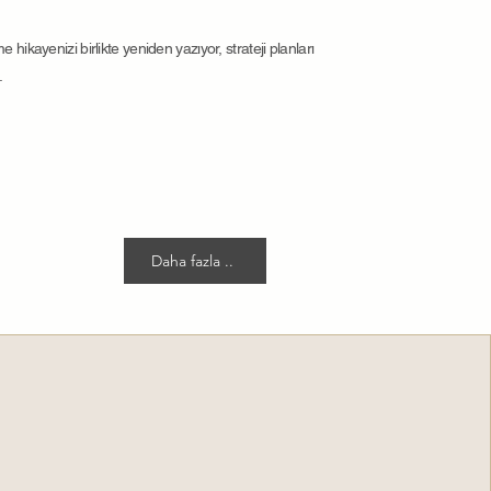
ikayenizi birlikte yeniden yazıyor, strateji planları
.
Daha fazla ..