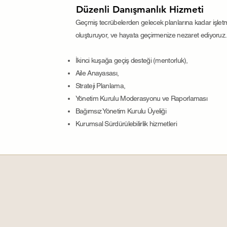
Düzenli Danışmanlık Hizmeti
Düzenli Danışmanlık Hizmeti
Geçmiş tecrübelerden gelecek planlarına kadar işletme h
oluşturuyor, ve hayata geçirmenize nezaret ediyoruz.
İkinci kuşağa geçiş desteği (mentorluk),
Aile Anayasası,
Strateji Planlama,
Yönetim Kurulu Moderasyonu ve Raporlaması
Bağımsız Yönetim Kurulu Üyeliği
Kurumsal Sürdürülebilirlik hizmetleri