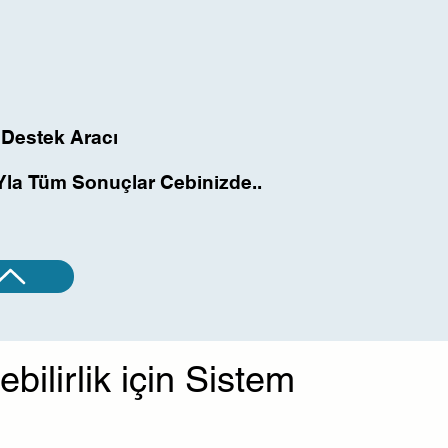
 Destek Aracı
 Destek Aracı
yla Tüm Sonuçlar Cebinizde..
yla Tüm Sonuçlar Cebinizde..
ilirlik için Sistem