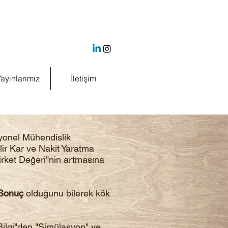
ayınlarımız
İletişim
yonel Mühendislik
ilir Kar ve Nakit Yaratma
Şirket Değeri"nin artmasına
 Sonuç
olduğunu bilerek kök
"Bilgi"den "Simülasyon" ve