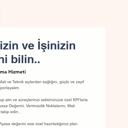
zin ve İşinizin
 bilin..
ama Hizmeti
ama Hizmeti
 Mali ve Teknik açılardan sağlığını, güçlü ve zayıf
aporlayalım.
up alın ve süreçlerinizi sektörünüze özel KPI'larla
iyasa Değerini, Verimsizlik Noktalarını, Mali
takip edin...
​Piyasa değerini size özel hazırladığımız plan