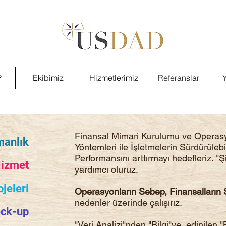
?
Ekibimiz
Hizmetlerimiz
Referanslar
Y
Finansal Mimari Kurulumu ve Operas
anlık​​
Yöntemleri ile İşletmelerin Sürdürüleb
Performansını arttırmayı hedefleriz. "
Hizmet
yardımcı oluruz.
ojeleri
Operasyonların Sebep, Finansalların
nedenler üzerinde çalışırız.
eck-up
"Veri Analizi"nden "Bilgi"ye, edinilen 