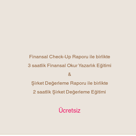
Yıl sonuna kadar iletişime geçecek
ilk 30 İşletmeye;
Ücretsiz 1 Rapor + 1 Eğitim
Finansal Check-Up Raporu ile birlikte
3 saatlik Finansal Okur Yazarlık Eğitimi
&
Şirket Değerleme Raporu ile birlikte
2 saatlik Şirket Değerleme Eğitimi
Ücretsiz