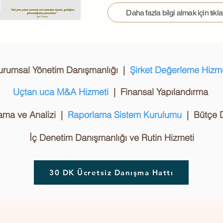
Daha fazla bilgi almak için tıkla
urumsal Yönetim Danışmanlığı |
Şirket Değerleme Hizme
Uçtan uca M&A Hizmeti
| Finansal Yapılandırma
ama ve Analizi |
Raporlama Sistem Kurulumu
| Bütçe D
İç Denetim Danışmanlığı ve Rutin Hizmeti
30 DK Ücretsiz Danışma Hattı