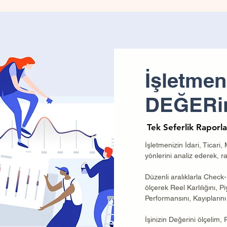
İşletmeni
DEĞERini
Tek Seferlik Raporl
Tek Seferlik Raporl
İşletmenizin İdari, Ticari,
yönlerini analiz ederek, r
Düzenli aralıklarla Check-
ölçerek Reel Karlılığını, P
Performansını, Kayıplarını 
İşinizin Değerini ölçelim, 