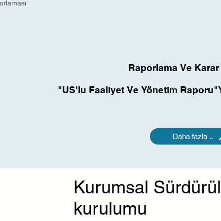
porlaması
Raporlama Ve Karar
Raporlama Ve Karar
"US'lu Faaliyet Ve Yönetim Raporu"
"US'lu Faaliyet Ve Yönetim Raporu"
Daha fazla ..
Kurumsal Sürdürüleb
kurulumu