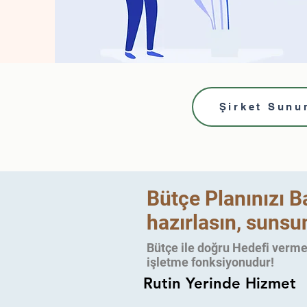
Şirket Sunu
Bütçe Planınızı B
hazırlasın, sunsun
Bütçe ile doğru Hedefi verme
işletme fonksiyonudur!
Rutin Yerinde Hizmet
Rutin Yerinde Hizmet