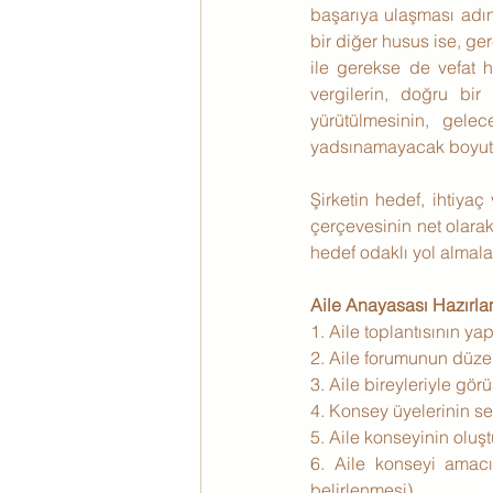
başarıya ulaşması adı
bir diğer husus ise, ge
ile gerekse de vefat h
vergilerin, doğru bir
yürütülmesinin, gele
yadsınamayacak boyutt
Şirketin hedef, ihtiyaç
çerçevesinin net olarak 
hedef odaklı yol almalar
Aile Anayasası Hazırla
1. Aile toplantısının ya
2. Aile forumunun düz
3. Aile bireyleriyle gö
4. Konsey üyelerinin seç
5. Aile konseyinin oluş
6. Aile konseyi amacın
belirlenmesi),