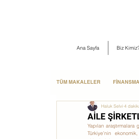
Ana Sayfa
Biz Kimiz
TÜM MAKALELER
FİNANSMAN
Haluk Selvi
4 daki
ÜLKE ANALİZLERİ
KİŞİ
AİLE ŞİRKET
Yapılan araştırmalara gö
Türkiye’nin ekonomik, 