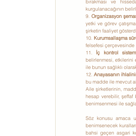
bırakması ve hissedar
kurgulanacağının belir
9. 
Organizasyon şeması
yetki ve görev çatışmas
şirketin faaliyet göst
10. 
Kurumsallaşma sür
felsefesi çerçevesinde s
11. 
İç kontrol siste
belirlenmesi, etkilerini
ile bunun sağlıklı olar
12. 
Anayasanın ihlalini
bu madde ile mevcut ail
Aile şirketlerinin, madd
hesap verebilir, şeffaf
benimsenmesi ile sağla
Söz konusu amaca ulaş
benimsenecek kuralları
bahsi geçen asgari koş