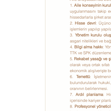
1. 
Aile konseyinin kuru
uygulanmasını takip e
hissedarlarla şirket ar
2. 
Hisse devri
: Üçüncü
işlemlerin yapılıp yapı
3. 
Yönetim kurulu olu
asgari nitelikleri ve b
4. 
Bilgi alma hakkı
: Yö
TTK ve SPK düzenlemel
5. 
Rekabet yasağı ve şi
olarak veya ortak sıfat
ekonomik alış/verişte
6. 
Temettü
: İşletmen
bulundurularak hukuki,
oranının belirlenmesi.
7. 
Ardıl planlama
: Hi
içerisinde kariyer planl
8. 
Profesyonel yönetici