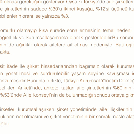
ü olması gerektiğini gösteriyor. Oysa ki Türkiye’de aile şirketler
ile şirketlerinin sadece %30’u ikinci kuşağa, %12’si üçüncü ku
lenlerin oranı ise yalnızca %3.
un ömürlü olamayıp kısa sürede sona ermesinin temel nedeni 
bağımlılık ve kurumsallaşamama olarak gösterilebilir.Bu soru
nin de ağırlıklı olarak ailelere ait olması nedeniyle, Batı orji
akta.
it ifade ile şirket hissedarlarından bağımsız olarak kurumsal
rin yönetilmesi ve sürdürülebilir yaşam seyrine kavuşması iç
nzumesidir. Bununla birlikte, Türkiye Kurumsal Yönetim Derneği
celikleri Anketi’nde, ankete katılan aile şirketlerinin %60’ının
 %53’ünde Aile Konseyi’nin de bulunmadığı sonucu ortaya çıkmı
şirketleri kurumsallaşırken şirket yönetiminde aile ilişkilerini
kların net olmasını ve şirket yönetiminin bir sonraki nesle akta
ğlar.