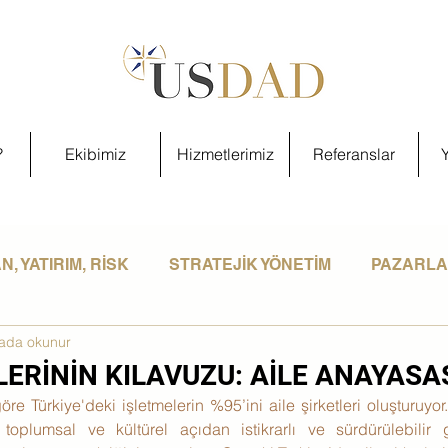
?
Ekibimiz
Hizmetlerimiz
Referanslar
Y
, YATIRIM, RİSK
STRATEJİK YÖNETİM
PAZARLAM
kada okunur
SEL GELİŞİM
LERİNİN KILAVUZU: AİLE ANAYASA
re Türkiye'deki işletmelerin %95’ini aile şirketleri oluşturuyor. 
toplumsal ve kültürel açıdan istikrarlı ve sürdürülebilir ge