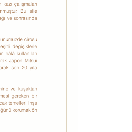
 kazı çalışmaları 
muştur. Bu aile 
ağı ve sonrasında 
 Günümüzde cirosu 
itli değişiklerle 
n hâlâ kullanılan 
rak Japon Mitsui 
larak son 20 yıla 
imine ve kuşaktan 
esi gereken bir 
k temelleri inşa 
lüğünü korumak ön 