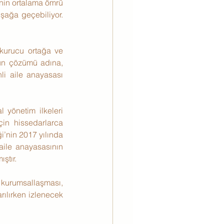
inin ortalama ömrü 
şağa geçebiliyor. 
kurucu ortağa ve 
nun çözümü adına, 
nli aile anayasası 
 yönetim ilkeleri 
in hissedarlarca 
’nin 2017 yılında 
 aile anayasasının 
ştır.
n kurumsallaşması, 
rılırken izlenecek 