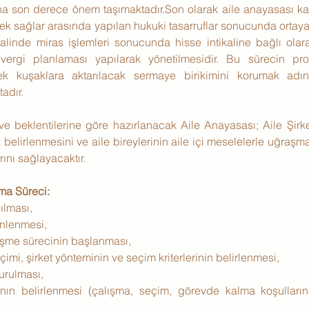
na son derece önem taşımaktadır.Son olarak aile anayasası ka
rek sağlar arasında yapılan hukuki tasarruflar sonucunda ortaya 
alinde miras işlemleri sonucunda hisse intikaline bağlı olar
 vergi planlaması yapılarak yönetilmesidir. Bu sürecin profe
cek kuşaklara aktarılacak sermaye birikimini korumak adın
adır.
 ve beklentilerine göre hazırlanacak Aile Anayasası; Aile Şirke
belirlenmesini ve aile bireylerinin aile içi meselelerle uğraşmad
ını sağlayacaktır.
ma Süreci:
pılması,
enlenmesi,
rüşme sürecinin başlanması,
imi, şirket yönteminin ve seçim kriterlerinin belirlenmesi,
turulması,
ın belirlenmesi (çalışma, seçim, görevde kalma koşullarının 