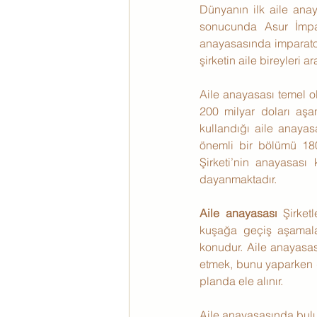
Dünyanın ilk aile anay
sonucunda Asur İmpar
anayasasında imparator
şirketin aile bireyleri ar
Aile anayasası temel ol
200 milyar doları aşan
kullandığı aile anayas
önemli bir bölümü 180
Şirketi’nin anayasası k
dayanmaktadır.
Aile anayasası 
Şirket
kuşağa geçiş aşamala
konudur. Aile anayasas
etmek, bunu yaparken de
planda ele alınır.
Aile anayasasında bul