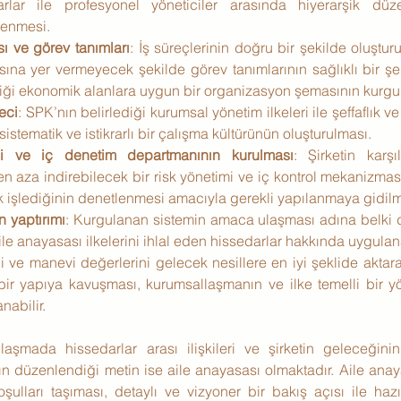
lar ile profesyonel yöneticiler arasında hiyerarşik düze
lenmesi.
 ve görev tanımları
: İş süreçlerinin doğru bir şekilde oluştur
ına yer vermeyecek şekilde görev tanımlarının sağlıklı bir şek
erdiği ekonomik alanlara uygun bir organizasyon şemasının kurg
eci
: SPK’nın belirlediği kurumsal yönetim ilkeleri ile şeffaflık ve
istematik ve istikrarlı bir çalışma kültürünün oluşturulması.
mi ve iç denetim departmanının kurulması
: Şirketin karşıl
 en aza indirebilecek bir risk yönetimi ve iç kontrol mekanizmas
ak işlediğinin denetlenmesi amacıyla gerekli yapılanmaya gidilm
n yaptırımı
: Kurgulanan sistemin amaca ulaşması adına belki d
e anayasası ilkelerini ihlal eden hissedarlar hakkında uygulan
i ve manevi değerlerini gelecek nesillere en iyi şeklide aktarar
 bir yapıya kavuşması, kurumsallaşmanın ve ilke temelli bir yö
nabilir.
mada hissedarlar arası ilişkileri ve şirketin geleceğinin
n düzenlendiği metin ise aile anayasası olmaktadır. Aile anay
ulları taşıması, detaylı ve vizyoner bir bakış açısı ile hazı