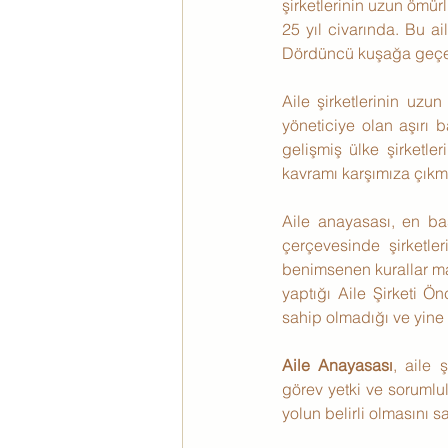
şirketlerinin uzun ömürl
25 yıl civarında. Bu a
Dördüncü kuşağa geçebi
Aile şirketlerinin uz
yöneticiye olan aşırı 
gelişmiş ülke şirketleri
kavramı karşımıza çıkm
Aile anayasası, en bas
çerçevesinde şirketle
benimsenen kurallar ma
yaptığı Aile Şirketi Ön
sahip olmadığı ve yine
Aile Anayasası
, aile 
görev yetki ve sorumlulu
yolun belirli olmasını sa