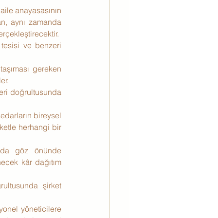
aile anayasasının 
an, aynı zamanda 
rçekleştirecektir.
tesisi ve benzeri 
taşıması gereken 
er.
leri doğrultusunda 
edarların bireysel 
ketle herhangi bir 
rında göz önünde 
necek kâr dağıtım 
rultusunda şirket 
yonel yöneticilere 