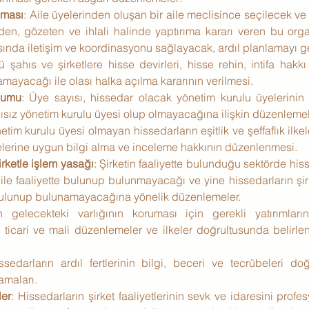
lması
: Aile üyelerinden oluşan bir aile meclisince seçilecek ve 
den, gözeten ve ihlali halinde yaptırıma kararı veren bu org
asında iletişim ve koordinasyonu sağlayacak, ardıl planlamayı ge
 şahıs ve şirketlere hisse devirleri, hisse rehin, intifa hakkı 
lamayacağı ile olası halka açılma kararının verilmesi.
şumu
: Üye sayısı, hissedar olacak yönetim kurulu üyelerinin 
ağısız yönetim kurulu üyesi olup olmayacağına ilişkin düzenlemel
netim kurulu üyesi olmayan hissedarların eşitlik ve şeffaflık ilke
erine uygun bilgi alma ve inceleme hakkının düzenlenmesi.
rketle işlem yasağı
: Şirketin faaliyette bulunduğu sektörde hiss
ı ile faaliyette bulunup bulunmayacağı ve yine hissedarların şir
 bulunup bulunamayacağına yönelik düzenlemeler.
in gelecekteki varlığının koruması için gerekli yatırımla
 ticari ve mali düzenlemeler ve ilkeler doğrultusunda belirle
ssedarların ardıl fertlerinin bilgi, beceri ve tecrübeleri doğ
amaları.
ler
: Hissedarların şirket faaliyetlerinin sevk ve idaresini profes