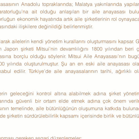
asasının Anadolu topraklarında; Malatya yakınlarında yapılan
atorluğu’na ait olduğu anlaşılan bir aile anayasası bulun
luğun ekonomik hayatında artık aile şirketlerinin rol oynayac
asındaki ilişkilere değinildiği belirlenmiştir.
arak ailelerin kendi yönetim kurallarını oluşturmasını kapsar.
 Japon şirketi Mitsui’nin devamlılığını 1800 yılından beri çeş
asına borçlu olduğu söylenir. Mitsui Aile Anayasası’nın bugü
0 yılında oluşturulmuştur. Şu an en eski aile anayasası ola
abul edilir. Türkiye’de aile anayasalarının tarihi, ağırlıklı o
lerin geleceğini kontrol altına alabilmek adına şirket yönet
rında güvenli bir ortam elde etmek adına çok önem verilm
ının temelinde, aile bütünlüğünün oluşumuna katkıda bulunaca
 şirketin sürdürülebilirlik kapsamı içerisinde birlik ve bütün
unması gereken asgari düzenlemeler: