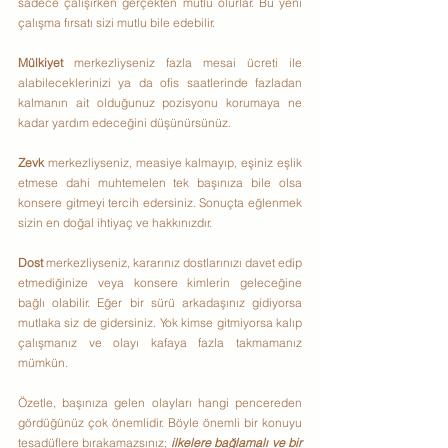
sadece çalışırken gerçekten mutlu olurlar. Bu yeni 
çalışma fırsatı sizi mutlu bile edebilir.
Mülkiyet 
merkezliyseniz fazla mesai ücreti ile 
alabileceklerinizi ya da ofis saatlerinde fazladan 
kalmanın ait olduğunuz pozisyonu korumaya ne 
kadar yardım edeceğini düşünürsünüz.
Zevk 
merkezliyseniz, measiye kalmayıp, eşiniz eşlik 
etmese dahi muhtemelen tek başınıza bile olsa 
konsere gitmeyi tercih edersiniz. Sonuçta eğlenmek 
sizin en doğal ihtiyaç ve hakkınızdır.
Dost 
merkezliyseniz, kararınız dostlarınızı davet edip 
etmediğinize veya konsere kimlerin geleceğine 
bağlı olabilir. Eğer bir sürü arkadaşınız gidiyorsa 
mutlaka siz de gidersiniz. Yok kimse gitmiyorsa kalıp 
çalışmanız ve olayı kafaya fazla takmamanız 
mümkün.
Özetle, başınıza gelen olayları hangi pencereden 
gördüğünüz çok önemlidir. Böyle önemli bir konuyu 
tesadüflere bırakamazsınız; 
ilkelere bağlamalı ve bir 