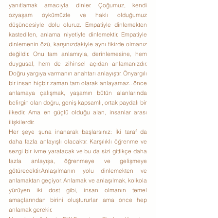
yanıtlamak amacıyla dinler. Çoğumuz, kendi 
özyaşam öykümüzle ve haklı olduğumuz 
düşüncesiyle dolu oluruz. Empatiyle dinlemekten 
kastedilen, anlama niyetiyle dinlemektir. Empatiyle 
dinlemenin özü, karşınızdakiyle aynı fikirde olmanız 
değildir. Onu tam anlamıyla, derinlemesine, hem 
duygusal, hem de zihinsel açıdan anlamanızdır. 
Doğru yargıya varmanın anahtarı anlayıştır. Önyargılı 
bir insan hiçbir zaman tam olarak anlayamaz.. önce 
anlamaya çalışmak, yaşamın bütün alanlarında 
belirgin olan doğru, geniş kapsamlı, ortak paydalı bir 
ilkedir. Ama en güçlü olduğu alan, insanlar arası 
ilişkilerdir.
Her şeye şuna inanarak başlarsınız: İki taraf da 
daha fazla anlayışlı olacaktır. Karşılıklı öğrenme ve 
sezgi bir ivme yaratacak ve bu da sizi gittikçe daha 
fazla anlayışa, öğrenmeye ve gelişmeye 
götürecektir.Anlaşılmanın yolu dinlemekten ve 
anlamaktan geçiyor. Anlamak ve anlaşılmak, kolkola 
yürüyen iki dost gibi, insan olmanın temel 
amaçlarından birini oluştururlar ama önce hep 
anlamak gerekir.