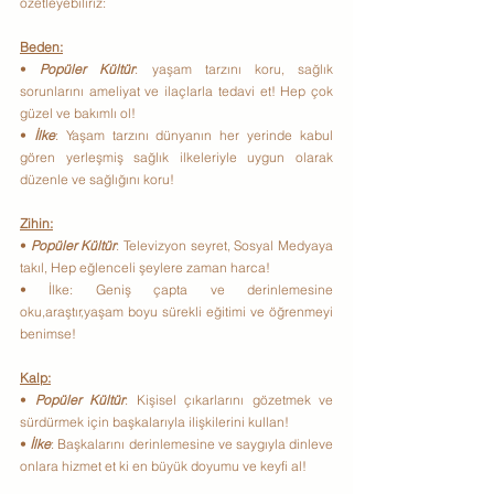
özetleyebiliriz:
Beden:
• 
Popüler Kültür
: yaşam tarzını koru, sağlık 
sorunlarını ameliyat ve ilaçlarla tedavi et! Hep çok 
güzel ve bakımlı ol!
• 
İlke
: Yaşam tarzını dünyanın her yerinde kabul 
gören yerleşmiş sağlık ilkeleriyle uygun olarak 
düzenle ve sağlığını koru!
Zihin:
• 
Popüler Kültür
: Televizyon seyret, Sosyal Medyaya 
takıl, Hep eğlenceli şeylere zaman harca!
• İlke: Geniş çapta ve derinlemesine 
oku,araştır,yaşam boyu sürekli eğitimi ve öğrenmeyi 
benimse!
Kalp:
• 
Popüler Kültür
: Kişisel çıkarlarını gözetmek ve 
sürdürmek için başkalarıyla ilişkilerini kullan!
•
 İlke
: Başkalarını derinlemesine ve saygıyla dinleve 
onlara hizmet et ki en büyük doyumu ve keyfi al!