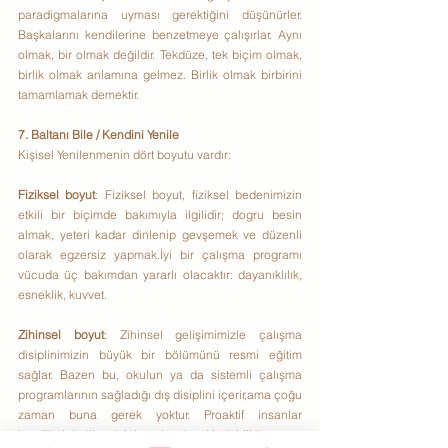
paradigmalarına uyması gerektiğini düşünürler. 
Başkalarını kendilerine benzetmeye çalışırlar. Aynı 
olmak, bir olmak değildir. Tekdüze, tek biçim olmak, 
birlik olmak anlamına gelmez. Birlik olmak birbirini 
tamamlamak demektir.
7. Baltanı Bile / Kendini Yenile
Kişisel Yenilenmenin dört boyutu vardır:
Fiziksel boyut
: Fiziksel boyut, fiziksel bedenimizin 
etkili bir biçimde bakımıyla ilgilidir; dogru besin 
almak, yeteri kadar dinlenip gevşemek ve düzenli 
olarak egzersiz yapmak.İyi bir çalışma programı 
vücuda üç bakımdan yararlı olacaktır: dayanıklılık, 
esneklik, kuvvet.
Zihinsel boyut
: Zihinsel gelişimimizle çalışma 
disiplinimizin büyük bir bölümünü resmi eğitim 
sağlar. Bazen bu, okulun ya da sistemli çalışma 
programlarının sağladığı dış disiplini içerir,ama çoğu 
zaman buna gerek yoktur. Proaktif insanlar 
kendilerini eğitmek için pek çok yol bulabilirler.