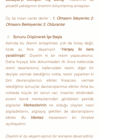
proaktif yaklaşımın önemini biliyorlarmış anlaşılan.
Üç tip insan vardır derler ; 
1. Olmasını İsteyenler, 2. 
Olmasını Bekleyenler, 3. Olduranlar
Sonunu Düşünerek İşe Başla
Aslında bu ilkenin anlaşılması çok da kolay değil, 
özde şu fikre dayanıyor: “
Herşey iki kere 
yaratılmıştır.
” Diyelim ki bir resim yapacaksınız. 
Daha fırçaya bile dokunmadan ilk önce kafanızda 
resmi tasarlarsınız; kafanızdaki resim, diğer bir 
deyişle varmak istediğiniz nokta, resmi yaparken ki 
tüm davranışlarınızı etkiler. Kısacası, varmak 
istediğimiz sonuçlar davranışlarımızı etkiler. Ama bu 
noktada küçük bir sorun var; insanlar etrafındaki 
evreni kendi merkezlerinden gördükleri şekilde 
algılarlar. 
Merkezlerinin
 ne olduğu olayları nasıl 
algıladıklarını, algılayış şekilleri de davranışlarını 
etkiler. 
Bu 
Merkez 
meselesini bir örnekle 
açıklayalım;
Diyelim ki bu akşam eşinizi bir konsere davet ettiniz. 