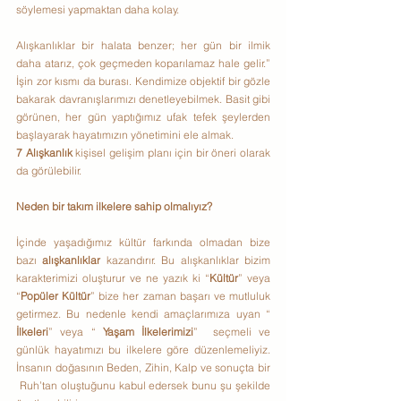
söylemesi yapmaktan daha kolay.
Alışkanlıklar bir halata benzer; her gün bir ilmik 
daha atarız, çok geçmeden koparılamaz hale gelir.” 
İşin zor kısmı da burası. Kendimize objektif bir gözle 
bakarak davranışlarımızı denetleyebilmek. Basit gibi 
görünen, her gün yaptığımız ufak tefek şeylerden 
başlayarak hayatımızın yönetimini ele almak.
7 Alışkanlık
 kişisel gelişim planı için bir öneri olarak 
da görülebilir.
Neden bir takım ilkelere sahip olmalıyız?
İçinde yaşadığımız kültür farkında olmadan bize 
bazı 
alışkanlıklar
 kazandırır. Bu alışkanlıklar bizim 
karakterimizi oluşturur ve ne yazık ki “
Kültür
” veya 
“
Popüler Kültür
” bize her zaman başarı ve mutluluk 
getirmez. Bu nedenle kendi amaçlarımıza uyan “ 
İlkeleri
” veya “ 
Yaşam İlkelerimizi
”  seçmeli ve 
günlük hayatımızı bu ilkelere göre düzenlemeliyiz. 
İnsanın doğasının Beden, Zihin, Kalp ve sonuçta bir 
 Ruh’tan oluştuğunu kabul edersek bunu şu şekilde 