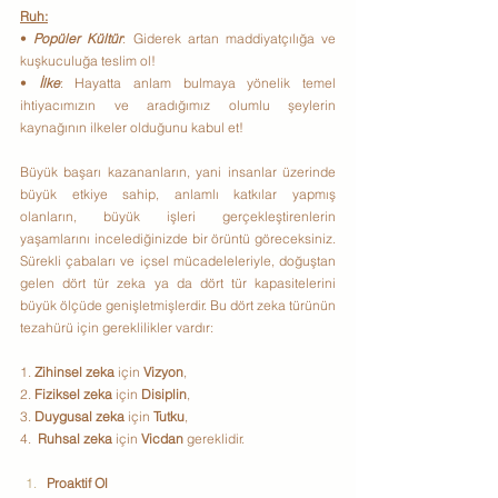
Ruh:
• 
Popüler Kültür
: Giderek artan maddiyatçılığa ve 
kuşkuculuğa teslim ol!
• 
İlke
: Hayatta anlam bulmaya yönelik temel 
ihtiyacımızın ve aradığımız olumlu şeylerin 
kaynağının ilkeler olduğunu kabul et!
Büyük başarı kazananların, yani insanlar üzerinde 
büyük etkiye sahip, anlamlı katkılar yapmış 
olanların, büyük işleri gerçekleştirenlerin 
yaşamlarını incelediğinizde bir örüntü göreceksiniz. 
Sürekli çabaları ve içsel mücadeleleriyle, doğuştan 
gelen dört tür zeka ya da dört tür kapasitelerini 
büyük ölçüde genişletmişlerdir. Bu dört zeka türünün 
tezahürü için gereklilikler vardır:
1. 
Zihinsel zeka
 için 
Vizyon
,
2. 
Fiziksel zeka
 için 
Disiplin
,
3. 
Duygusal zeka
 için 
Tutku
,
4.  
Ruhsal zeka 
için 
Vicdan
 gereklidir.
Proaktif Ol                                       