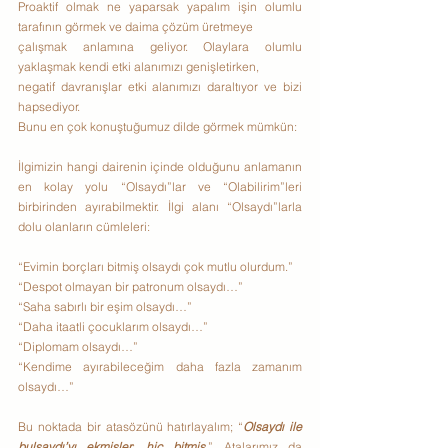
Proaktif olmak ne yaparsak yapalım işin olumlu 
tarafının görmek ve daima çözüm üretmeye
çalışmak anlamına geliyor. Olaylara olumlu 
yaklaşmak kendi etki alanımızı genişletirken,
negatif davranışlar etki alanımızı daraltıyor ve bizi 
hapsediyor.
Bunu en çok konuştuğumuz dilde görmek mümkün:
İlgimizin hangi dairenin içinde olduğunu anlamanın 
en kolay yolu “Olsaydı”lar ve “Olabilirim”leri 
birbirinden ayırabilmektir. İlgi alanı “Olsaydı”larla 
dolu olanların cümleleri:
“Evimin borçları bitmiş olsaydı çok mutlu olurdum.”
“Despot olmayan bir patronum olsaydı…”
“Saha sabırlı bir eşim olsaydı…”
“Daha itaatli çocuklarım olsaydı…”
“Diplomam olsaydı…”
“Kendime ayırabileceğim daha fazla zamanım 
olsaydı…”
Bu noktada bir atasözünü hatırlayalım; “
Olsaydı ile 
bulsaydı’yı ekmişler
; 
hiç bitmiş
.” Atalarımız da 