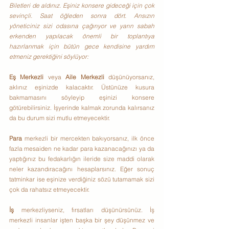
Biletleri de aldınız. Eşiniz konsere gideceği için çok 
sevinçli. Saat öğleden sonra dört. Ansızın 
yöneticiniz sizi odasına çağırıyor ve yarın sabah 
erkenden yapılacak önemli bir toplantıya 
hazırlanmak için bütün gece kendisine yardım 
etmeniz gerektiğini söylüyor:
Eş Merkezli 
veya 
Aile Merkezli
 düşünüyorsanız, 
aklınız eşinizde kalacaktır. Üstünüze kusura 
bakmamasını söyleyip eşinizi konsere 
götürebilirsiniz. İşyerinde kalmak zorunda kalırsanız 
da bu durum sizi mutlu etmeyecektir.
Para 
merkezli bir mercekten bakıyorsanız, ilk önce 
fazla mesaiden ne kadar para kazanacağınızı ya da 
yaptığınız bu fedakarlığın ileride size maddi olarak 
neler kazandıracağını hesaplarsınız. Eğer sonuç 
tatminkar ise eşinize verdiğiniz sözü tutamamak sizi 
çok da rahatsız etmeyecektir.
İş 
merkezliyseniz, fırsatları düşünürsünüz. İş 
merkezli insanlar işten başka bir şey düşünmez ve 