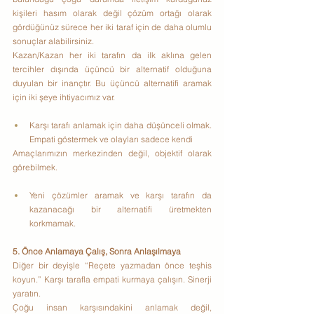
kişileri hasım olarak değil çözüm ortağı olarak 
gördüğünüz sürece her iki taraf için de daha olumlu 
sonuçlar alabilirsiniz.
Kazan/Kazan her iki tarafın da ilk aklına gelen 
tercihler dışında üçüncü bir alternatif olduğuna 
duyulan bir inançtır. Bu üçüncü alternatifi aramak 
için iki şeye ihtiyacımız var.
Karşı tarafı anlamak için daha düşünceli olmak. 
Empati göstermek ve olayları sadece kendi
Amaçlarımızın merkezinden değil, objektif olarak 
görebilmek.
Yeni çözümler aramak ve karşı tarafın da 
kazanacağı bir alternatifi üretmekten 
korkmamak.
5. Önce Anlamaya Çalış, Sonra Anlaşılmaya
Diğer bir deyişle “Reçete yazmadan önce teşhis 
koyun.” Karşı tarafla empati kurmaya çalışın. Sinerji 
yaratın.
Çoğu insan karşısındakini anlamak değil, 