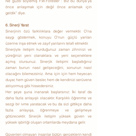
Ne güzel söylemiş F.W.Forester : Biz bu dünya’ya 
önce anlaşımak için değil önce anlamak için 
geldik” diye.
6. Sinerji Yarat
Sinerjinin özü farklılıklara değer vermektir. O’na 
saygı göstermek, konuyu O’nun güçlü yanları 
üzerine inşa etmek ve zayıf yanlarını telafi etmektir.
Sinerjiyle iletişim kurduğunuz zaman zihninizi ve 
yüreğinizi yeni olanaklara ve yeni seçeneklere 
açmış olursunuz. Sinerjik iletişimi başlattığınız 
zaman bunun nasıl gelişeceğini, sonunun nasıl 
olacağını bilemezsiniz. Ama için için hem heyecan 
duyar, hem güven besler, hem de kendinizi serüvene 
atılıyormuş gibi hissedersiniz.
Her şeye şuna inanarak başlarsınız: İki taraf da 
daha fazla anlayışlı olacaktır. Karşılıklı öğrenme ve 
sezgi bir ivme yaratacak ve bu da sizi gittikçe daha 
fazla anlayışa, öğrenmeye ve gelişmeye 
götürecektir. Sinerjik iletişim yüksek güven ve 
yüksek işbirliği oluşan ortamlarda meydana gelir.
Güvenleri olmayan insanlar bütün gerçeklerin kendi 