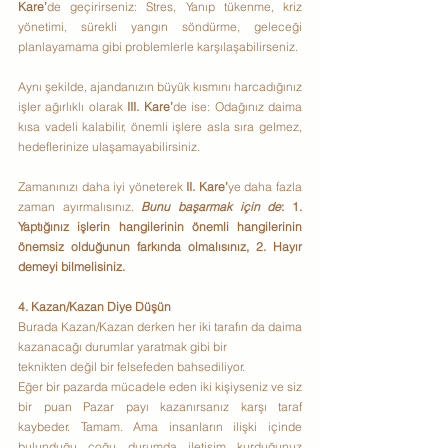
Kare’
de
geçirirseniz: Stres, Yanıp tükenme, kriz 
yönetimi, sürekli yangın söndürme, geleceği 
planlayamama gibi problemlerle karşılaşabilirseniz.
Aynı şekilde, ajandanızın büyük kısmını harcadığınız 
işler ağırlıklı olarak 
III. Kare’
de ise: Odağınız daima 
kısa vadeli kalabilir, önemli işlere asla sıra gelmez, 
hedeflerinize ulaşamayabilirsiniz.
Zamanınızı daha iyi yöneterek 
II. Kare’
ye daha fazla 
zaman ayırmalısınız. 
Bunu başarmak için de
: 1. 
Yaptığınız işlerin hangilerinin önemli hangilerinin 
önemsiz olduğunun farkında olmalısınız, 2. Hayır 
demeyi bilmelisiniz.
4. Kazan/Kazan Diye Düşün 
Burada Kazan/Kazan derken her iki tarafın da daima 
kazanacağı durumlar yaratmak gibi bir
teknikten değil bir felsefeden bahsediliyor.
Eğer bir pazarda mücadele eden iki kişiyseniz ve siz 
bir puan Pazar payı kazanırsanız karşı taraf 
kaybeder. Tamam. Ama insanların ilişki içinde 
bulunduğu çoğu durumda iletişim kurduğunuz 