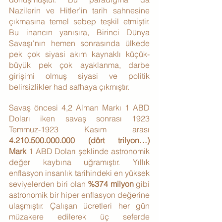
Nazilerin ve Hitler’in tarih sahnesine 
çıkmasına temel sebep teşkil etmiştir. 
Bu inancın yanısıra, Birinci Dünya 
Savaşı'nın hemen sonrasında ülkede 
pek çok siyasi akım kaynaklı küçük-
büyük pek çok ayaklanma, darbe 
girişimi olmuş siyasi ve politik 
belirsizlikler had safhaya çıkmıştır.
Savaş öncesi 4,2 Alman Markı 1 ABD 
Doları iken savaş sonrası 1923 
Temmuz-1923 Kasım arası 
4.210.500.000.000 (dört trilyon…) 
Mark
 1 ABD Doları şeklinde astronomik 
değer kaybına uğramıştır. Yıllık 
enflasyon insanlık tarihindeki en yüksek 
seviyelerden biri olan 
%374 milyon
 gibi 
astronomik bir hiper enflasyon değerine 
ulaşmıştır. Çalışan ücretleri her gün 
müzakere edilerek üç seferde 