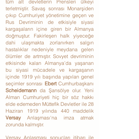
tüm alt devletlerin Prensleri ülkeyi 
terletmiştir. Savaş sonrası Monarşiden 
çıkıp Cumhuriyet yönetimine geçen ve 
Rus Devriminin de etkisiyle siyasi 
kargaşaların içine giren bir Almanya 
doğmuştur. Fakirleşen halk yiyeceğe 
dahi ulaşmakta zorlanırken salgın 
hastalıklar nedeniyle meydana gelen 
ölümler de artmıştır. Sovyet devriminin 
etkisinde kalan Almanya’da yaşanan 
bu siyasi mücadele ve kargaşanın 
içinde 1919 yılı başında yapılan genel 
seçimler sonrası 
Ebert
 Cumhurbaşkanı 
Scheidemann
 da Şansölye olur. Yeni 
Alman Cumhuriyeti hiç bir söz hakkı 
elde edemeden Müttefik Devletler ile 28 
Haziran 1919 yılında 440 maddelik 
Versay
 Anlaşması'na imza atmak 
zorunda kalmıştır.
Versay Anlaşması sonuçları itibarı ile 