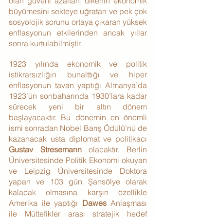
olan güveni azaltan, ülkenin ekonomik 
büyümesini sekteye uğratan ve pek çok 
sosyolojik sorunu ortaya çıkaran yüksek 
enflasyonun etkilerinden ancak yıllar 
sonra kurtulabilmiştir.
1923 yılında ekonomik ve politik 
istikrarsızlığın bunalttığı ve hiper 
enflasyonun tavan yaptığı Almanya’da 
1923’ün sonbaharında 1930’lara kadar 
sürecek yeni bir altın dönem 
başlayacaktır. Bu dönemin en önemli 
ismi sonradan Nobel Barış Ödülü'nü de 
kazanacak usta diplomat ve politikacı 
Gustav Stresemann
 olacaktır. Berlin 
Üniversitesinde Politik Ekonomi okuyan 
ve Leipzig Üniversitesinde Doktora 
yapan ve 103 gün Şansölye olarak 
kalacak olmasına karşın özellikle 
Amerika ile yaptığı 
Dawes
 Anlaşması 
ile Müttefikler arası stratejik hedef 