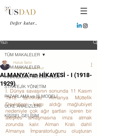
Değer katar..
Yazı
TÜM MAKALELER
Haluk Selvi
TÜM MAKALELER
4 dakikada okunur
ALMANYA’nın HİKAYESİ - I (1918-
FİNANSMAN, YATIRIM, RİSK
1929)
STRATEJİK YÖNETİM
I. Dünya savaşının sonunda 11 Kasım 
PAZARLAMA ve İŞ MODELİ
1918 tarihinde Almanya Müttefik 
Devletlere karşı aldığı mağlubiyet 
ÜLKE ANALİZLERİ
nedeniyle çok ağır şartları içeren bir 
KİŞİSEL GELİŞİM
ateşkes anlaşmasına imza atmak 
zorunda kalır. Alman Kralı dahil 
Almanya İmparatorluğunu oluşturan 