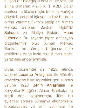
oluşan bir mortgage havuzu ile teminat 
altına alınarak 4,2 RM=1 ABD Dolar 
paritesi ile fikslenmiştir. Bir cins varlığa 
dayalı bono gibi işleyen melez bir para 
birimi yaratma fikrinin sahipleri Alman 
Merkez Bankası Başkanı 
Hjalmar 
Schacht 
ve Maliye Bakanı 
Hans 
Luther
’dir. Bu sayede hiper enflasyon 
dizginlenmiş olup Alman Merkez 
Bankası bu süreçte bağımsız hale 
getirilerek daha fazla eski Alman Markı 
yaratması engellenmiştir.
Siyasi düzlemde de 1925 yılında 
yapılan 
Locarno Anlaşması
 ile Müttefik 
devletlerden bazı topraklar geri alınmış 
üstüne 1926 
Berlin Anlaşması
 ile 
Sovyetler Birliği’ne Alman Bankalarına 
kredi dahi sağlanmıştır. Tüm bu 
eylemler sonrası Almanya ekonomisini 
toparlayacak ve yeni yatırımlar ile 